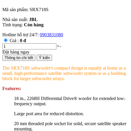
Mã sản phẩm: SRX718S
Nhà sản xuất:
JBL
Tình trạng:
Còn hàng
Hotline hỗ trợ 24/7:
0903831080
Giá :
0 đ
+
-
Đặt hàng ngay
Thông tin chi tiết
Ý kiến
The SRX718S subwoofer's compact design is equally at home as a
small, high-performance satellite subwoofer system or as a building
block for larger subwoofer arrays.
Features:
18 in., 2268H Differential Drive® woofer for extended low-
frequency output.
Large port area for reduced distortion.
20 mm threaded pole socket for solid, secure satellite speaker
mounting.