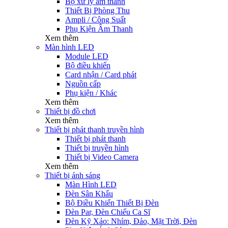
Bộ xử lý âm thanh
Thiết Bị Phòng Thu
Ampli / Công Suất
Phụ Kiện Âm Thanh
Xem thêm
Màn hình LED
Module LED
Bộ điều khiển
Card nhận / Card phát
Nguồn cấp
Phụ kiện / Khác
Xem thêm
Thiết bị đồ chơi
Xem thêm
Thiết bị phát thanh truyền hình
Thiết bị phát thanh
Thiết bị truyền hình
Thiết bị Video Camera
Xem thêm
Thiết bị ánh sáng
Màn Hình LED
Đèn Sân Khấu
Bộ Điều Khiển Thiết Bị Đèn
Đèn Par, Đèn Chiếu Ca Sĩ
Đèn Kỹ Xảo: Nhím, Đảo, Mặt Trời, Đèn