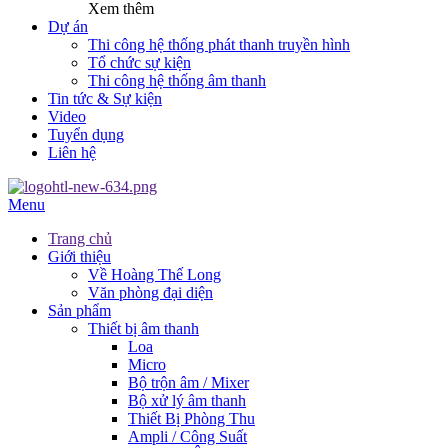
Xem thêm
Dự án
Thi công hệ thống phát thanh truyền hình
Tổ chức sự kiện
Thi công hệ thống âm thanh
Tin tức & Sự kiện
Video
Tuyển dụng
Liên hệ
Menu
Trang chủ
Giới thiệu
Về Hoàng Thế Long
Văn phòng đại diện
Sản phẩm
Thiết bị âm thanh
Loa
Micro
Bộ trộn âm / Mixer
Bộ xử lý âm thanh
Thiết Bị Phòng Thu
Ampli / Công Suất