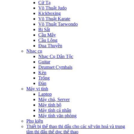
Cử Tạ
Võ Thuật Judo
Kickboxing
Võ Thuật Karate
Võ Thuật Taewondo
Bi Sắt
Cầu Mây
Cầu Lông
Đua Thuyền
Nhạc cụ
Nhạc Cụ Dân Tộc
Guitar
Drumset Cymbals
Kèn
Trống
Đàn
Máy vi tính
Laptop
Máy chủ, Server
Máy tính bộ
Máy tính cá nhân
Máy tính văn phòng
Phụ kiện
Thiết bị thể thao thi đấu cho các sở văn hoá và trung
tâm thi đấu thể dục thể thao