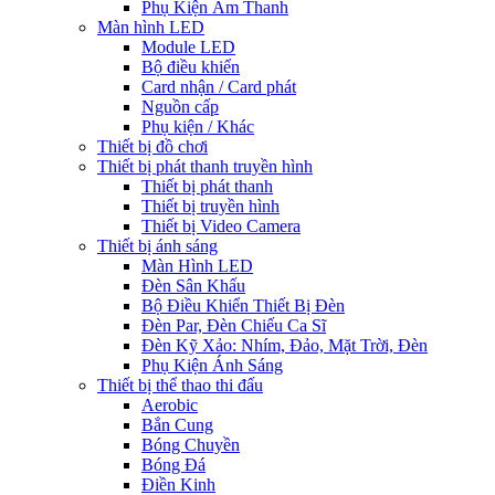
Phụ Kiện Âm Thanh
Màn hình LED
Module LED
Bộ điều khiển
Card nhận / Card phát
Nguồn cấp
Phụ kiện / Khác
Thiết bị đồ chơi
Thiết bị phát thanh truyền hình
Thiết bị phát thanh
Thiết bị truyền hình
Thiết bị Video Camera
Thiết bị ánh sáng
Màn Hình LED
Đèn Sân Khấu
Bộ Điều Khiển Thiết Bị Đèn
Đèn Par, Đèn Chiếu Ca Sĩ
Đèn Kỹ Xảo: Nhím, Đảo, Mặt Trời, Đèn
Phụ Kiện Ánh Sáng
Thiết bị thể thao thi đấu
Aerobic
Bắn Cung
Bóng Chuyền
Bóng Đá
Điền Kinh