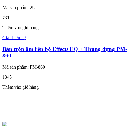
Mã sản phẩm: 2U
731
Thêm vào giỏ hàng
Giá: Liên hệ
Bàn trộn âm liền bộ Effects EQ + Thùng đựng PM-
860
Mã sản phẩm: PM-860
1345
Thêm vào giỏ hàng
CÔNG TY TNHH MỘT THÀNH VIÊN HOÀNG THẾ
LONG
137 Đinh Tiên Hoàng,
Phường Tân Định, TP. Hồ Chí Minh