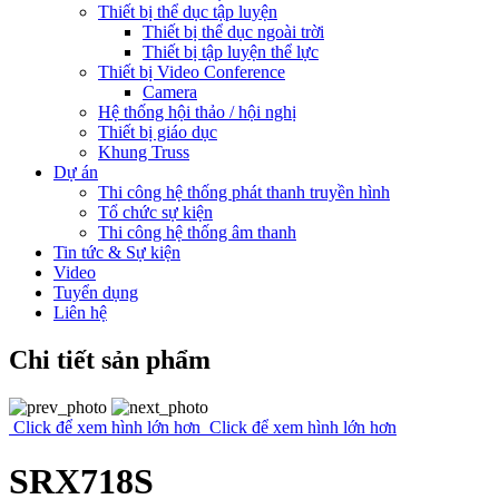
Thiết bị thể dục tập luyện
Thiết bị thể dục ngoài trời
Thiết bị tập luyện thể lực
Thiết bị Video Conference
Camera
Hệ thống hội thảo / hội nghị
Thiết bị giáo dục
Khung Truss
Dự án
Thi công hệ thống phát thanh truyền hình
Tổ chức sự kiện
Thi công hệ thống âm thanh
Tin tức & Sự kiện
Video
Tuyển dụng
Liên hệ
Chi tiết sản phẩm
Click để xem hình lớn hơn
Click để xem hình lớn hơn
SRX718S