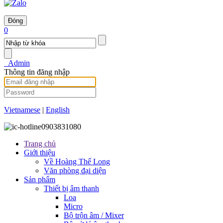
Đóng
0
Admin
Thông tin đăng nhập
Vietnamese
|
English
0903831080
Trang chủ
Giới thiệu
Về Hoàng Thế Long
Văn phòng đại diện
Sản phẩm
Thiết bị âm thanh
Loa
Micro
Bộ trộn âm / Mixer