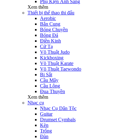
Phụ Kiện Ánh Sáng
Xem thêm
Thiết bị thể thao thi đấu
Aerobic
Bắn Cung
Bóng Chuyền
Bóng Đá
Điền Kinh
Cử Tạ
Võ Thuật Judo
Kickboxing
Võ Thuật Karate
Võ Thuật Taewondo
Bi Sắt
Cầu Mây
Cầu Lông
Đua Thuyền
Xem thêm
Nhạc cụ
Nhạc Cụ Dân Tộc
Guitar
Drumset Cymbals
Kèn
Trống
Đàn