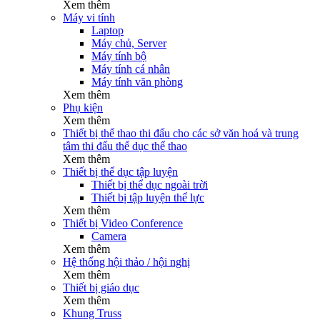
Xem thêm
Máy vi tính
Laptop
Máy chủ, Server
Máy tính bộ
Máy tính cá nhân
Máy tính văn phòng
Xem thêm
Phụ kiện
Xem thêm
Thiết bị thể thao thi đấu cho các sở văn hoá và trung
tâm thi đấu thể dục thể thao
Xem thêm
Thiết bị thể dục tập luyện
Thiết bị thể dục ngoài trời
Thiết bị tập luyện thể lực
Xem thêm
Thiết bị Video Conference
Camera
Xem thêm
Hệ thống hội thảo / hội nghị
Xem thêm
Thiết bị giáo dục
Xem thêm
Khung Truss