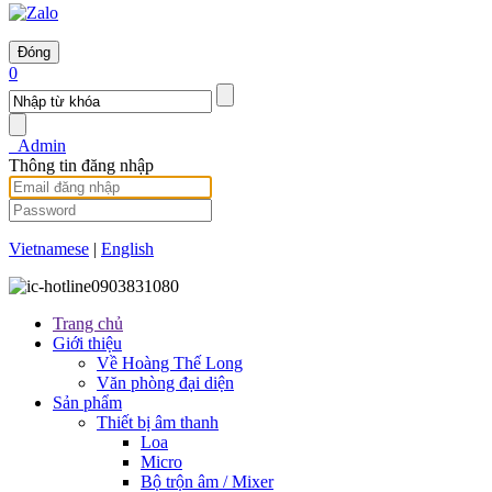
Đóng
0
Admin
Thông tin đăng nhập
Vietnamese
|
English
0903831080
Trang chủ
Giới thiệu
Về Hoàng Thế Long
Văn phòng đại diện
Sản phẩm
Thiết bị âm thanh
Loa
Micro
Bộ trộn âm / Mixer