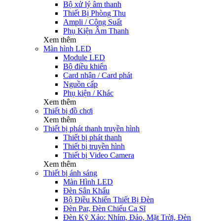
Bộ xử lý âm thanh
Thiết Bị Phòng Thu
Ampli / Công Suất
Phụ Kiện Âm Thanh
Xem thêm
Màn hình LED
Module LED
Bộ điều khiển
Card nhận / Card phát
Nguồn cấp
Phụ kiện / Khác
Xem thêm
Thiết bị đồ chơi
Xem thêm
Thiết bị phát thanh truyền hình
Thiết bị phát thanh
Thiết bị truyền hình
Thiết bị Video Camera
Xem thêm
Thiết bị ánh sáng
Màn Hình LED
Đèn Sân Khấu
Bộ Điều Khiển Thiết Bị Đèn
Đèn Par, Đèn Chiếu Ca Sĩ
Đèn Kỹ Xảo: Nhím, Đảo, Mặt Trời, Đèn