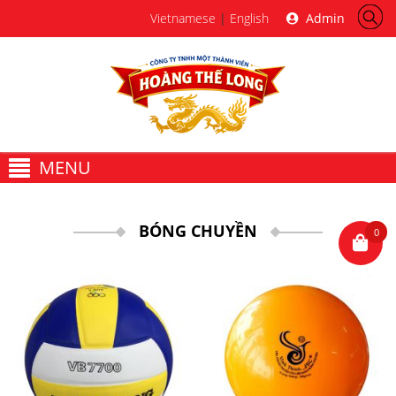
Vietnamese
|
English
Admin
MENU
BÓNG CHUYỀN
0