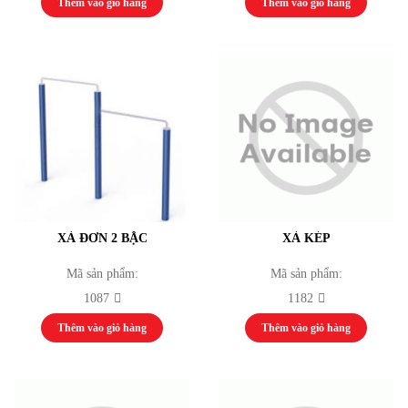
Thêm vào giỏ hàng
Thêm vào giỏ hàng
Máy chủ, Server
Máy tính bộ
Máy tính cá nhân
Máy tính văn phòng
Phụ kiện
Thiết bị thể thao thi đấu cho các sở văn hoá và trung tâm thi đấu thể dục thể
thao
Thiết bị thể dục tập luyện
Thiết bị thể dục ngoài trời
Thiết bị tập luyện thể lực
Thiết bị Video Conference
Camera
XÀ ĐƠN 2 BẬC
XÀ KÉP
Hệ thống hội thảo / hội nghị
Thiết bị giáo dục
Mã sản phẩm:
Mã sản phẩm:
ĐÓNG
Khung Truss
1087
1182
Dự án
Thi công hệ thống phát thanh truyền hình
Thêm vào giỏ hàng
Thêm vào giỏ hàng
Tổ chức sự kiện
Thi công hệ thống âm thanh
Tin tức & Sự kiện
Video