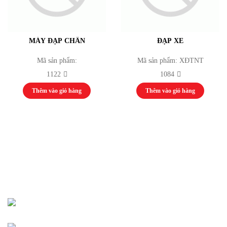
MÁY ĐẠP CHÂN
ĐẠP XE
Mã sản phẩm:
Mã sản phẩm: XĐTNT
1122
1084
Thêm vào giỏ hàng
Thêm vào giỏ hàng
CÔNG TY TNHH MỘT THÀNH VIÊN HOÀNG THẾ
LONG
137 Đinh Tiên Hoàng,
Phường Tân Định, TP. Hồ Chí Minh