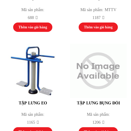
Bắn Cung
Bóng Chuyền
Mã sản phẩm:
Mã sản phẩm: MTTV
Bóng Đá
688
1187
Điền Kinh
Cử Tạ
Thêm vào giỏ hàng
Thêm vào giỏ hàng
Võ Thuật Judo
Kickboxing
Võ Thuật Karate
Võ Thuật Taewondo
Bi Sắt
Cầu Mây
Cầu Lông
Đua Thuyền
Nhạc cụ
Nhạc Cụ Dân Tộc
Guitar
Drumset Cymbals
TẬP LƯNG EO
TẬP LƯNG BỤNG ĐÔI
Kèn
Trống
Mã sản phẩm:
Mã sản phẩm:
Đàn
1165
1206
Máy vi tính
Laptop