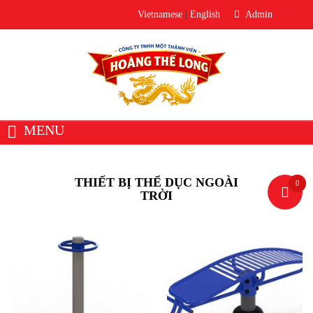
Vietnamese
|
English
Admin
MENU
Trang chủ
Giới thiệu
Về Hoàng Thế Long
THIẾT BỊ THỂ DỤC NGOÀI
0
Văn phòng đại diện
TRỜI
Sản phẩm
Thiết bị âm thanh
Loa
Micro
Bộ trộn âm / Mixer
Bộ xử lý âm thanh
Thiết Bị Phòng Thu
Ampli / Công Suất