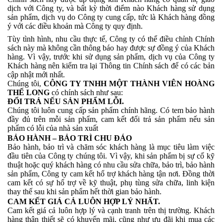
dịch với Công ty, và bất kỳ thời điểm nào Khách hàng sử dụng
sản phẩm, dịch vụ do Công ty cung cấp, tức là Khách hàng đồng
ý với các điều khoản mà Công ty quy định.
Tùy tình hình, nhu cầu thực tế, Công ty có thể điều chỉnh Chính
sách này mà không cần thông báo hay được sự đồng ý của Khách
hàng. Vì vậy, trước khi sử dụng sản phẩm, dịch vụ của Công ty
Khách hàng nên kiểm tra lại Thông tin Chính sách để có các bản
cập nhật mới nhất.
Chúng tôi,
CÔNG TY TNHH MỘT THÀNH VIÊN HOÀNG
THẾ LONG
có chính sách như sau:
ĐỔI TRẢ NẾU SẢN PHẨM LỖI.
Chúng tôi luôn cung cấp sản phẩm chính hãng. Có tem bảo hành
đầy đủ trên mỗi sản phẩm, cam kết đổi trả sản phẩm nếu sản
phẩm có lỗi của nhà sản xuất
BẢO HÀNH – BẢO TRÌ CHU ĐÁO
Bảo hành, bảo trì và chăm sóc khách hàng là mục tiêu làm việc
đầu tiên của Công ty chúng tôi. Vì vậy, khi sản phẩm bị sự cố kỹ
thuật hoặc quý khách hàng có nhu cầu sửa chữa, bảo trì, bảo hành
sản phẩm, Công ty cam kết hổ trợ khách hàng tận nơi. Đồng thời
cam kết có sự hổ trợ về kỹ thuật, phụ tùng sửa chữa, linh kiện
thay thế sau khi sản phẩm hết thời gian bảo hành.
CAM KẾT GIÁ CẢ LUÔN HỢP LÝ NHẤT.
Cam kết giá cả luôn hợp lý và cạnh tranh trên thị trường. Khách
hàng thân thiết sẽ có khuyến mãi, cũng như ưu đãi khi mua các