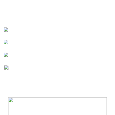
CÔNG TY TNHH MỘT THÀNH VIÊN HOÀNG THẾ
LONG
137 Đinh Tiên Hoàng,
Phường Tân Định, TP. Hồ Chí Minh
(028)-38200-230
-
-
(028)-38200-125
0903-83-1080
sales.htl@hoangthelong.vn
duyanhmusic01@gmail.com
-
https://hoangthelong.vn
MST:
0305563381
- Sở Kế Hoạch Và Đầu Tư TP Hồ Chí
Minh