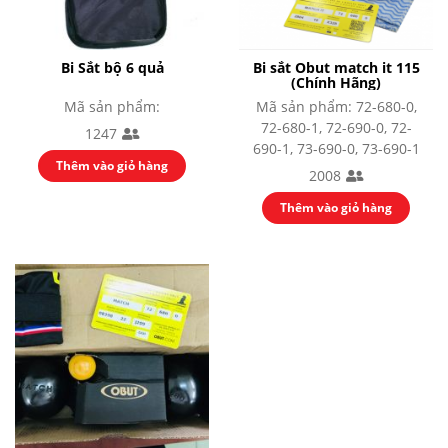
Phụ Kiện Âm Thanh
Màn hình LED
Module LED
Bi Sắt bộ 6 quả
Bi sắt Obut match it 115
Bộ điều khiển
(Chính Hãng)
Card nhận / Card phát
Mã sản phẩm:
Mã sản phẩm: 72-680-0,
Nguồn cấp
72-680-1, 72-690-0, 72-
1247
Phụ kiện / Khác
690-1, 73-690-0, 73-690-1
Thiết bị đồ chơi
Thêm vào giỏ hàng
2008
Thiết bị phát thanh truyền hình
Thiết bị phát thanh
Thêm vào giỏ hàng
Thiết bị truyền hình
Thiết bị Video Camera
Thiết bị ánh sáng
Màn Hình LED
Đèn Sân Khấu
Bộ Điều Khiển Thiết Bị Đèn
Đèn Par, Đèn Chiếu Ca Sĩ
Đèn Kỹ Xảo: Nhím, Đảo, Mặt Trời, Đèn
Phụ Kiện Ánh Sáng
Thiết bị thể thao thi đấu
Aerobic