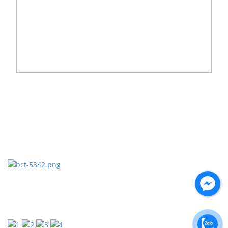
Tuyển dụng
Liên hệ
CHÍNH SÁCH
Chính sách chung
Chính sách giao hàng
Chính sách bảo mật thông tin
Chính sách bảo hành sản phẩm
FANPAGE FACEBOOK
MẠNG XÃ HỘI