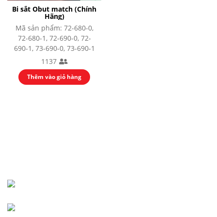
Bắn Cung
Bi sắt Obut match (Chính
Bóng Chuyền
Hãng)
Bóng Đá
Mã sản phẩm: 72-680-0,
Điền Kinh
72-680-1, 72-690-0, 72-
Cử Tạ
690-1, 73-690-0, 73-690-1
Võ Thuật Judo
1137
Kickboxing
Võ Thuật Karate
Thêm vào giỏ hàng
Võ Thuật Taewondo
Bi Sắt
Cầu Mây
Cầu Lông
ĐÓNG
Đua Thuyền
Nhạc cụ
Nhạc Cụ Dân Tộc
CÔNG TY TNHH MỘT THÀNH VIÊN HOÀNG THẾ
Guitar
LONG
Drumset Cymbals
Kèn
137 Đinh Tiên Hoàng,
Trống
Đàn
Phường Tân Định, TP. Hồ Chí Minh
Máy vi tính
(028)-38200-230