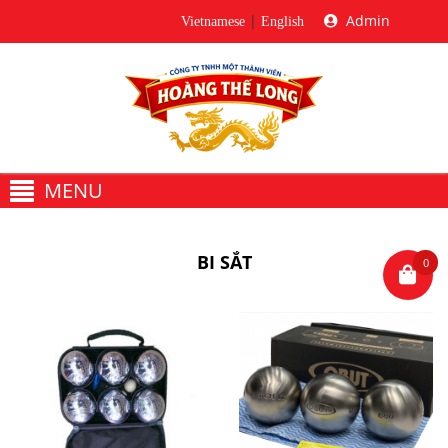
|
Admin
Vietnamese
English
MENU
Trang chủ
Giới thiệu
Về Hoàng Thế Long
BI SẮT
0
Văn phòng đại diện
Sản phẩm
Thiết bị âm thanh
Loa
Micro
Bộ trộn âm / Mixer
Bộ xử lý âm thanh
Thiết Bị Phòng Thu
Ampli / Công Suất