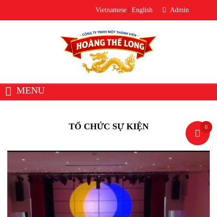
Vietnamese
|
English
Admin
MENU
TỔ CHỨC SỰ KIỆN
0