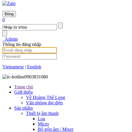
Đóng
0
Admin
Thông tin đăng nhập
Vietnamese
|
English
0903831080
Trang chủ
Giới thiệu
Về Hoàng Thế Long
Văn phòng đại diện
Sản phẩm
Thiết bị âm thanh
Loa
Micro
Bộ trộn âm / Mixer