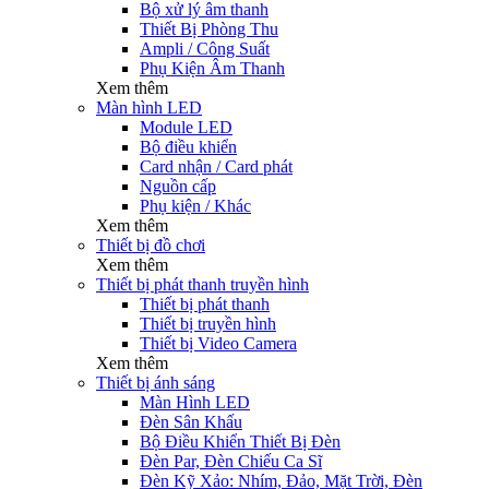
Bộ xử lý âm thanh
Thiết Bị Phòng Thu
Ampli / Công Suất
Phụ Kiện Âm Thanh
Xem thêm
Màn hình LED
Module LED
Bộ điều khiển
Card nhận / Card phát
Nguồn cấp
Phụ kiện / Khác
Xem thêm
Thiết bị đồ chơi
Xem thêm
Thiết bị phát thanh truyền hình
Thiết bị phát thanh
Thiết bị truyền hình
Thiết bị Video Camera
Xem thêm
Thiết bị ánh sáng
Màn Hình LED
Đèn Sân Khấu
Bộ Điều Khiển Thiết Bị Đèn
Đèn Par, Đèn Chiếu Ca Sĩ
Đèn Kỹ Xảo: Nhím, Đảo, Mặt Trời, Đèn