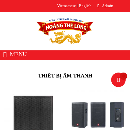
Vietnamese
|
English
Admin
MENU
Trang chủ
Giới thiệu
Về Hoàng Thế Long
THIẾT BỊ ÂM THANH
0
Văn phòng đại diện
Sản phẩm
Thiết bị âm thanh
Loa
Micro
Bộ trộn âm / Mixer
Bộ xử lý âm thanh
Thiết Bị Phòng Thu
Ampli / Công Suất