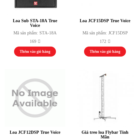
Phụ Kiện Âm Thanh
Màn hình LED
Module LED
Loa Sub STA-18A True
Loa JCF15DSP True Voice
Bộ điều khiển
Voice
Card nhận / Card phát
Mã sản phẩm: STA-18A
Mã sản phẩm: JCF15DSP
Nguồn cấp
169
172
Phụ kiện / Khác
Thiết bị đồ chơi
Thêm vào giỏ hàng
Thêm vào giỏ hàng
Thiết bị phát thanh truyền hình
Thiết bị phát thanh
Thiết bị truyền hình
Thiết bị Video Camera
Thiết bị ánh sáng
Màn Hình LED
Đèn Sân Khấu
Bộ Điều Khiển Thiết Bị Đèn
Đèn Par, Đèn Chiếu Ca Sĩ
Đèn Kỹ Xảo: Nhím, Đảo, Mặt Trời, Đèn
Phụ Kiện Ánh Sáng
Thiết bị thể thao thi đấu
Loa JCF12DSP True Voice
Giá treo loa Flybar Tính
Aerobic
Mẫn