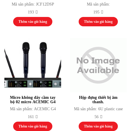
Bắn Cung
Mã sản phẩm: JCF12DSP
Mã sản phẩm:
Bóng Chuyền
193
195
Bóng Đá
Điền Kinh
Thêm vào giỏ hàng
Thêm vào giỏ hàng
Cử Tạ
Võ Thuật Judo
Kickboxing
Võ Thuật Karate
Võ Thuật Taewondo
Bi Sắt
Cầu Mây
Cầu Lông
Đua Thuyền
Nhạc cụ
Nhạc Cụ Dân Tộc
Guitar
Micro không dây cầm tay
Hộp đựng thiết bị âm
Drumset Cymbals
bộ 02 micro ACEMIC G4
thanh.
Kèn
Mã sản phẩm: ACEMIC G4
Mã sản phẩm: 6U plastic case
Trống
161
56
Đàn
Máy vi tính
Thêm vào giỏ hàng
Thêm vào giỏ hàng
Laptop