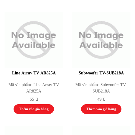
Máy chủ, Server
Máy tính bộ
Máy tính cá nhân
Máy tính văn phòng
Phụ kiện
Thiết bị thể thao thi đấu cho các sở văn hoá và trung tâm thi đấu thể dục thể
thao
Thiết bị thể dục tập luyện
Thiết bị thể dục ngoài trời
Thiết bị tập luyện thể lực
Thiết bị Video Conference
Line Array TV AR825A
Subwoofer TV-SUB218A
Camera
Hệ thống hội thảo / hội nghị
ĐÓNG
Mã sản phẩm: Line Array TV
Mã sản phẩm: Subwoofer TV-
Thiết bị giáo dục
AR825A
SUB218A
Khung Truss
55
49
Dự án
Thi công hệ thống phát thanh truyền hình
Thêm vào giỏ hàng
Thêm vào giỏ hàng
Tổ chức sự kiện
Thi công hệ thống âm thanh
Tin tức & Sự kiện
Video