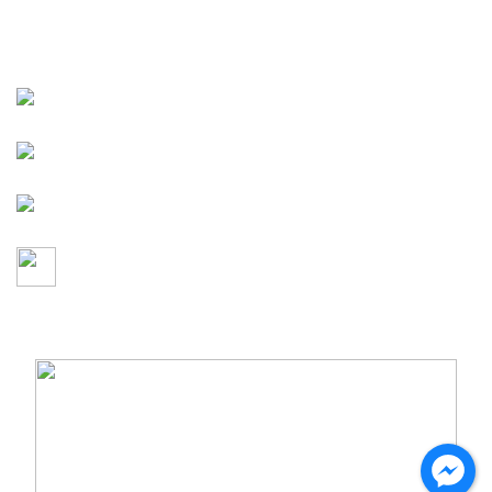
CÔNG TY TNHH MỘT THÀNH VIÊN HOÀNG THẾ
LONG
137 Đinh Tiên Hoàng,
Phường Tân Định, TP. Hồ Chí Minh
(028)-38200-230
-
(028)-38200-125
0903-83-1080
-
sales.htl@hoangthelong.vn
duyanhmusic01@gmail.com
-
https://hoangthelong.vn
MST:
0305563381
- Sở Kế Hoạch Và Đầu Tư TP Hồ Chí Minh