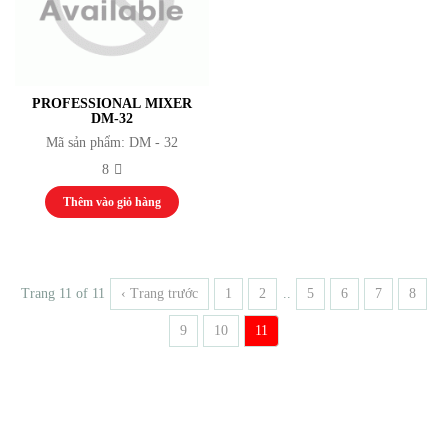
PROFESSIONAL MIXER
DM-32
Mã sản phẩm: DM - 32
8
Thêm vào giỏ hàng
Trang 11 of 11
‹ Trang trước
1
2
..
5
6
7
8
9
10
11