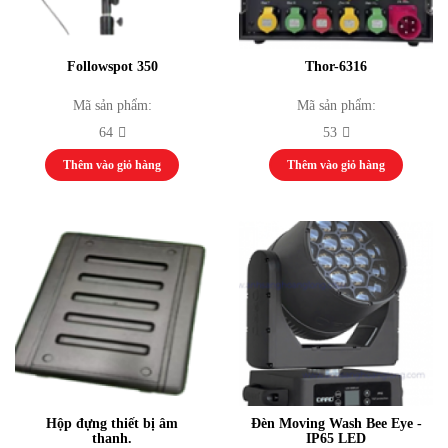
Phụ Kiện Âm Thanh
Màn hình LED
Module LED
Followspot 350
Thor-6316
Bộ điều khiển
Card nhận / Card phát
Mã sản phẩm:
Mã sản phẩm:
Nguồn cấp
64
53
Phụ kiện / Khác
Thiết bị đồ chơi
Thêm vào giỏ hàng
Thêm vào giỏ hàng
Thiết bị phát thanh truyền hình
Thiết bị phát thanh
Thiết bị truyền hình
Thiết bị Video Camera
Thiết bị ánh sáng
Màn Hình LED
Đèn Sân Khấu
Bộ Điều Khiển Thiết Bị Đèn
Đèn Par, Đèn Chiếu Ca Sĩ
Đèn Kỹ Xảo: Nhím, Đảo, Mặt Trời, Đèn
Phụ Kiện Ánh Sáng
Thiết bị thể thao thi đấu
Hộp đựng thiết bị âm
Đèn Moving Wash Bee Eye -
Aerobic
thanh.
IP65 LED