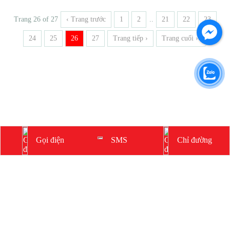
Trang 26 of 27
‹ Trang trước
1
2
..
21
22
23
24
25
26
27
Trang tiếp ›
Trang cuối ››
CÔNG TY TNHH MỘT THÀNH VIÊN HOÀNG THẾ
LONG
Gọi điện
Chỉ đường
SMS
137 Đinh Tiên Hoàng,
Phường Tân Định, TP. Hồ Chí Minh
(028)-38200-230
-
(028)-38200-125
0903-83-1080
-
sales.htl@hoangthelong.vn
duyanhmusic01@gmail.com
-
https://hoangthelong.vn