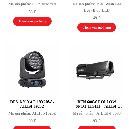
Bắn Cung
Mã sản phẩm: 6U plastic case
Mã sản phẩm: 1940 Wash Bee
Bóng Chuyền
Eye -IP65 LED
58
Bóng Đá
49
Điền Kinh
Thêm vào giỏ hàng
Cử Tạ
Thêm vào giỏ hàng
Võ Thuật Judo
Kickboxing
Võ Thuật Karate
Võ Thuật Taewondo
Bi Sắt
Cầu Mây
Cầu Lông
Đua Thuyền
Nhạc cụ
Nhạc Cụ Dân Tộc
Guitar
Drumset Cymbals
ĐÈN KỸ XẢO 19X20W -
ĐÈN 600W FOLLOW
Kèn
AILISI-1925Z
SPOT LIGHT - AILISI-
Trống
FS600
Mã sản phẩm: AILISI-1925Z
Mã sản phẩm: AILISI-FS600
Đàn
90
93
Máy vi tính
Laptop