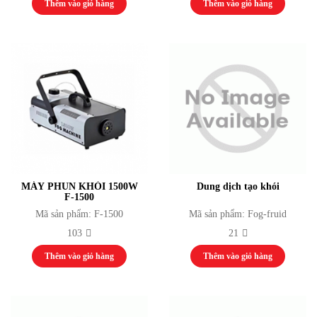
Thêm vào giỏ hàng
Thêm vào giỏ hàng
Máy chủ, Server
Máy tính bộ
Máy tính cá nhân
Máy tính văn phòng
Phụ kiện
Thiết bị thể thao thi đấu cho các sở văn hoá và trung tâm thi đấu thể dục thể
thao
Thiết bị thể dục tập luyện
Thiết bị thể dục ngoài trời
Thiết bị tập luyện thể lực
Thiết bị Video Conference
Camera
MÁY PHUN KHÓI 1500W
Dung dịch tạo khói
Hệ thống hội thảo / hội nghị
F-1500
Thiết bị giáo dục
Mã sản phẩm: F-1500
Mã sản phẩm: Fog-fruid
Khung Truss
103
21
Dự án
Thi công hệ thống phát thanh truyền hình
Thêm vào giỏ hàng
Thêm vào giỏ hàng
Tổ chức sự kiện
Thi công hệ thống âm thanh
Tin tức & Sự kiện
Video