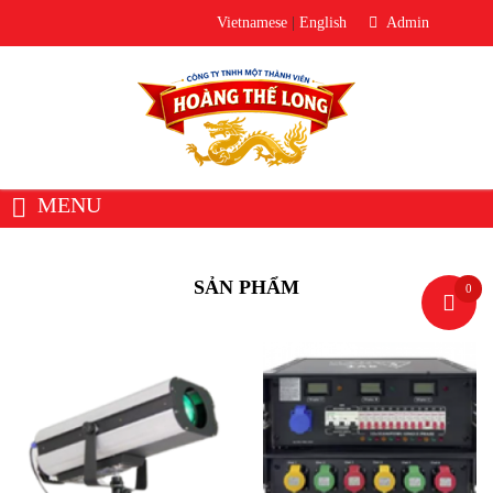
Vietnamese
|
English
Admin
MENU
Trang chủ
Giới thiệu
Về Hoàng Thế Long
SẢN PHẨM
0
Văn phòng đại diện
Sản phẩm
Thiết bị âm thanh
Loa
Micro
Bộ trộn âm / Mixer
Bộ xử lý âm thanh
Thiết Bị Phòng Thu
Ampli / Công Suất