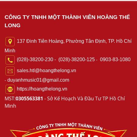
CÔNG TY TNHH MỘT THÀNH VIÊN HOÀNG THẾ
LONG
137 Đinh Tiên Hoàng, Phường Tân Định, TP. Hồ Chí
Minh
-
-
(028)-38200-230
(028)-38200-125
0903-83-1080
sales.htl@hoangthelong.vn
duyanhmusic01@gmail.com
-
https://hoangthelong.vn
MST:
0305563381
- Sở Kế Hoạch Và Đầu Tư TP Hồ Chí
Minh