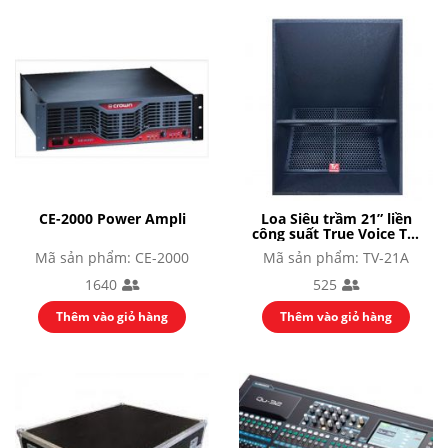
CE-2000 Power Ampli
Loa Siêu trầm 21” liền
công suất True Voice TV-
21A
Mã sản phẩm: CE-2000
Mã sản phẩm: TV-21A
1640
525
Thêm vào giỏ hàng
Thêm vào giỏ hàng