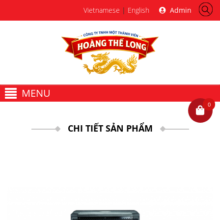
Vietnamese
|
English
Admin
MENU
0
CHI TIẾT SẢN PHẨM