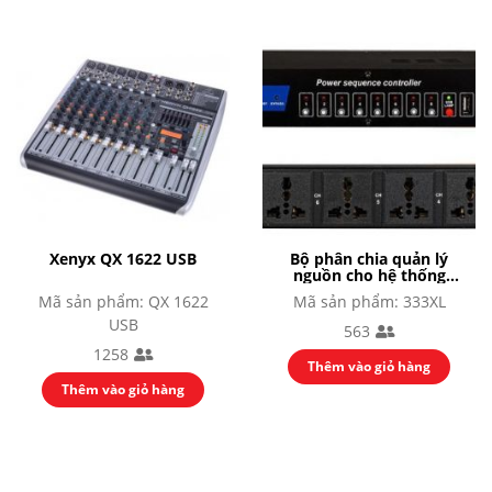
Xenyx QX 1622 USB
Bộ phân chia quản lý
nguồn cho hệ thống
333XL Bosa
Mã sản phẩm: QX 1622
Mã sản phẩm: 333XL
USB
563
1258
Thêm vào giỏ hàng
Thêm vào giỏ hàng