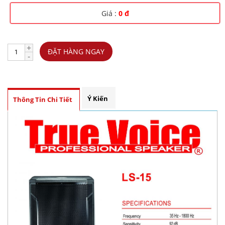
Giá :
0 đ
+
ĐẶT HÀNG NGAY
-
Ý Kiến
Thông Tin Chi Tiết