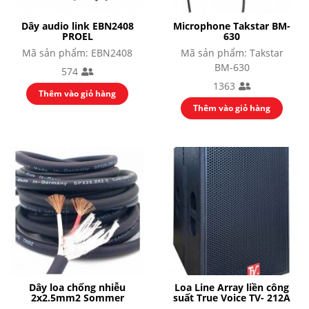
Dây audio link EBN2408
Microphone Takstar BM-
PROEL
630
Mã sản phẩm: EBN2408
Mã sản phẩm: Takstar
BM-630
574
1363
Thêm vào giỏ hàng
Thêm vào giỏ hàng
Dây loa chống nhiễu
Loa Line Array liền công
2x2.5mm2 Sommer
suất True Voice TV- 212A