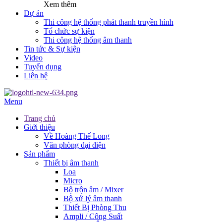
Xem thêm
Dự án
Thi công hệ thống phát thanh truyền hình
Tổ chức sự kiện
Thi công hệ thống âm thanh
Tin tức & Sự kiện
Video
Tuyển dụng
Liên hệ
Menu
Trang chủ
Giới thiệu
Về Hoàng Thế Long
Văn phòng đại diện
Sản phẩm
Thiết bị âm thanh
Loa
Micro
Bộ trộn âm / Mixer
Bộ xử lý âm thanh
Thiết Bị Phòng Thu
Ampli / Công Suất