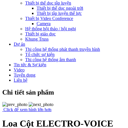
Thiết bị thể dục tập luyện
Thiết bị thể dục ngoài trời
Thiết bị tập luyện thể lực
Thiết bị Video Conference
Camera
Hệ thống hội thảo / hội nghị
Thiết bị giáo dục
Khung Truss
Dự án
Thi công hệ thống phát thanh truyền hình
Tổ chức sự kiện
Thi công hệ thống âm thanh
Tin tức & Sự kiện
Video
Tuyển dụng
Liên hệ
Chi tiết sản phẩm
Click để xem hình lớn hơn
Loa Cột ELECTRO-VOICE