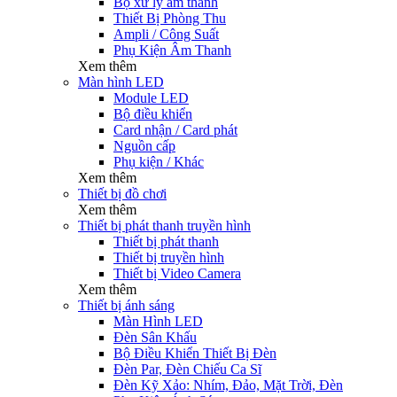
Bộ xử lý âm thanh
Thiết Bị Phòng Thu
Ampli / Công Suất
Phụ Kiện Âm Thanh
Xem thêm
Màn hình LED
Module LED
Bộ điều khiển
Card nhận / Card phát
Nguồn cấp
Phụ kiện / Khác
Xem thêm
Thiết bị đồ chơi
Xem thêm
Thiết bị phát thanh truyền hình
Thiết bị phát thanh
Thiết bị truyền hình
Thiết bị Video Camera
Xem thêm
Thiết bị ánh sáng
Màn Hình LED
Đèn Sân Khấu
Bộ Điều Khiển Thiết Bị Đèn
Đèn Par, Đèn Chiếu Ca Sĩ
Đèn Kỹ Xảo: Nhím, Đảo, Mặt Trời, Đèn