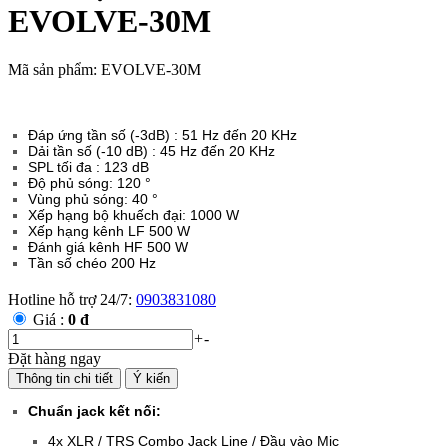
EVOLVE-30M
Mã sản phẩm: EVOLVE-30M
Đáp ứng tần số (-3dB) :
51 Hz đến 20 KHz
Dải tần số (-10 dB) :
45 Hz đến 20 KHz
SPL tối đa :
123 dB
Độ phủ sóng: 120 °
Vùng phủ sóng: 40 °
Xếp hạng bộ khuếch đại: 1000 W
Xếp hạng kênh LF 500 W
Đánh giá kênh HF 500 W
Tần số chéo 200 Hz
Hotline hỗ trợ 24/7:
0903831080
Giá :
0 đ
+
-
Đặt hàng ngay
Thông tin chi tiết
Ý kiến
Chuẩn jack kết nối:
4x XLR / TRS Combo Jack Line / Đầu vào Mic