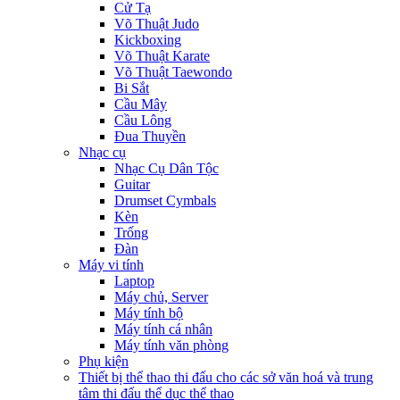
Cử Tạ
Võ Thuật Judo
Kickboxing
Võ Thuật Karate
Võ Thuật Taewondo
Bi Sắt
Cầu Mây
Cầu Lông
Đua Thuyền
Nhạc cụ
Nhạc Cụ Dân Tộc
Guitar
Drumset Cymbals
Kèn
Trống
Đàn
Máy vi tính
Laptop
Máy chủ, Server
Máy tính bộ
Máy tính cá nhân
Máy tính văn phòng
Phụ kiện
Thiết bị thể thao thi đấu cho các sở văn hoá và trung
tâm thi đấu thể dục thể thao