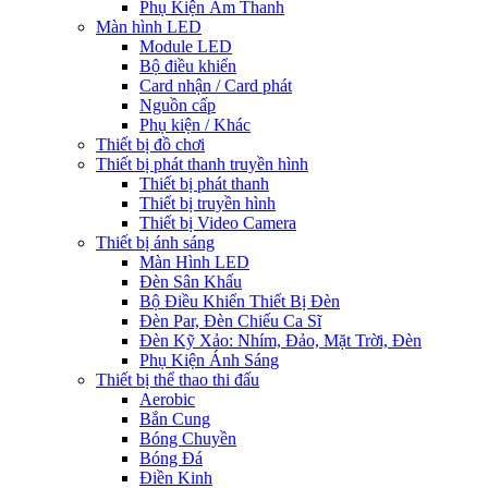
Phụ Kiện Âm Thanh
Màn hình LED
Module LED
Bộ điều khiển
Card nhận / Card phát
Nguồn cấp
Phụ kiện / Khác
Thiết bị đồ chơi
Thiết bị phát thanh truyền hình
Thiết bị phát thanh
Thiết bị truyền hình
Thiết bị Video Camera
Thiết bị ánh sáng
Màn Hình LED
Đèn Sân Khấu
Bộ Điều Khiển Thiết Bị Đèn
Đèn Par, Đèn Chiếu Ca Sĩ
Đèn Kỹ Xảo: Nhím, Đảo, Mặt Trời, Đèn
Phụ Kiện Ánh Sáng
Thiết bị thể thao thi đấu
Aerobic
Bắn Cung
Bóng Chuyền
Bóng Đá
Điền Kinh