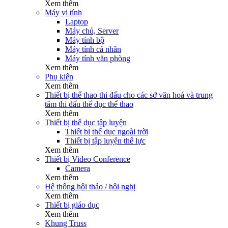
Xem thêm
Máy vi tính
Laptop
Máy chủ, Server
Máy tính bộ
Máy tính cá nhân
Máy tính văn phòng
Xem thêm
Phụ kiện
Xem thêm
Thiết bị thể thao thi đấu cho các sở văn hoá và trung
tâm thi đấu thể dục thể thao
Xem thêm
Thiết bị thể dục tập luyện
Thiết bị thể dục ngoài trời
Thiết bị tập luyện thể lực
Xem thêm
Thiết bị Video Conference
Camera
Xem thêm
Hệ thống hội thảo / hội nghị
Xem thêm
Thiết bị giáo dục
Xem thêm
Khung Truss