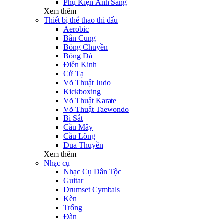
Phụ Kiện Ánh Sáng
Xem thêm
Thiết bị thể thao thi đấu
Aerobic
Bắn Cung
Bóng Chuyền
Bóng Đá
Điền Kinh
Cử Tạ
Võ Thuật Judo
Kickboxing
Võ Thuật Karate
Võ Thuật Taewondo
Bi Sắt
Cầu Mây
Cầu Lông
Đua Thuyền
Xem thêm
Nhạc cụ
Nhạc Cụ Dân Tộc
Guitar
Drumset Cymbals
Kèn
Trống
Đàn