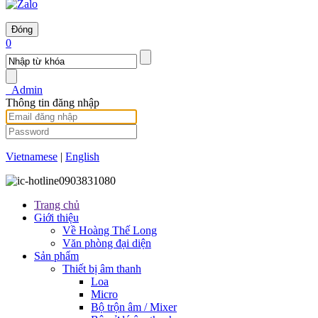
Đóng
0
Admin
Thông tin đăng nhập
Vietnamese
|
English
0903831080
Trang chủ
Giới thiệu
Về Hoàng Thế Long
Văn phòng đại diện
Sản phẩm
Thiết bị âm thanh
Loa
Micro
Bộ trộn âm / Mixer