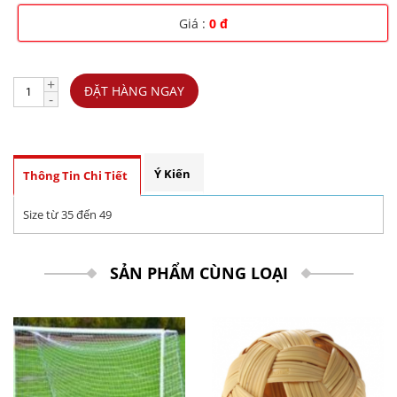
Giá :
0 đ
+
ĐẶT HÀNG NGAY
-
Ý Kiến
Thông Tin Chi Tiết
Size từ 35 đến 49
SẢN PHẨM CÙNG LOẠI