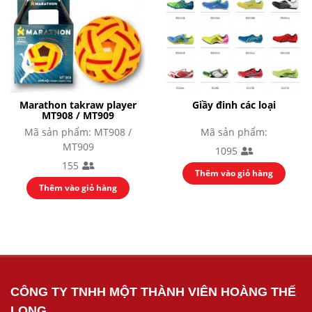
Marathon takraw player
Giầy đinh các loại
MT908 / MT909
Mã sản phẩm: MT908 /
Mã sản phẩm:
MT909
1095
155
Thêm vào giỏ hàng
Thêm vào giỏ hàng
CÔNG TY TNHH MỘT THÀNH VIÊN HOÀNG THẾ
LONG