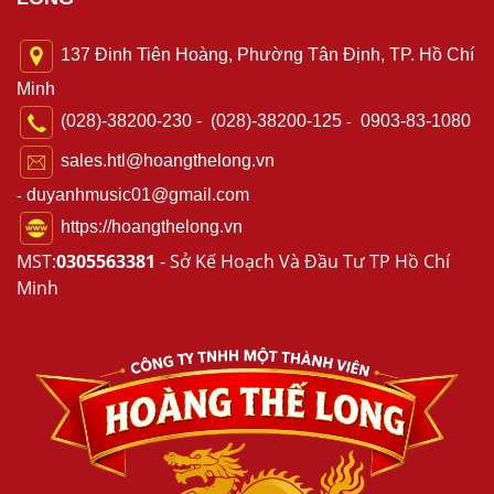
137 Đinh Tiên Hoàng, Phường Tân Định, TP. Hồ Chí
Minh
-
-
(028)-38200-230
(028)-38200-125
0903-83-1080
sales.htl@hoangthelong.vn
duyanhmusic01@gmail.com
-
https://hoangthelong.vn
MST:
0305563381
- Sở Kế Hoạch Và Đầu Tư TP Hồ Chí
Minh