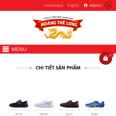
Vietnamese
|
English
Admin
MENU
0
CHI TIẾT SẢN PHẨM