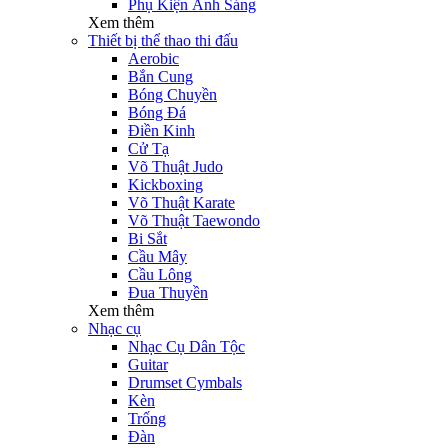
Phụ Kiện Ánh Sáng
Xem thêm
Thiết bị thể thao thi đấu
Aerobic
Bắn Cung
Bóng Chuyền
Bóng Đá
Điền Kinh
Cử Tạ
Võ Thuật Judo
Kickboxing
Võ Thuật Karate
Võ Thuật Taewondo
Bi Sắt
Cầu Mây
Cầu Lông
Đua Thuyền
Xem thêm
Nhạc cụ
Nhạc Cụ Dân Tộc
Guitar
Drumset Cymbals
Kèn
Trống
Đàn