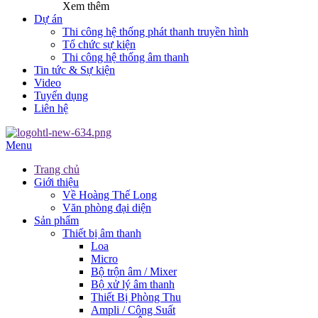
Xem thêm
Dự án
Thi công hệ thống phát thanh truyền hình
Tổ chức sự kiện
Thi công hệ thống âm thanh
Tin tức & Sự kiện
Video
Tuyển dụng
Liên hệ
Menu
Trang chủ
Giới thiệu
Về Hoàng Thế Long
Văn phòng đại diện
Sản phẩm
Thiết bị âm thanh
Loa
Micro
Bộ trộn âm / Mixer
Bộ xử lý âm thanh
Thiết Bị Phòng Thu
Ampli / Công Suất