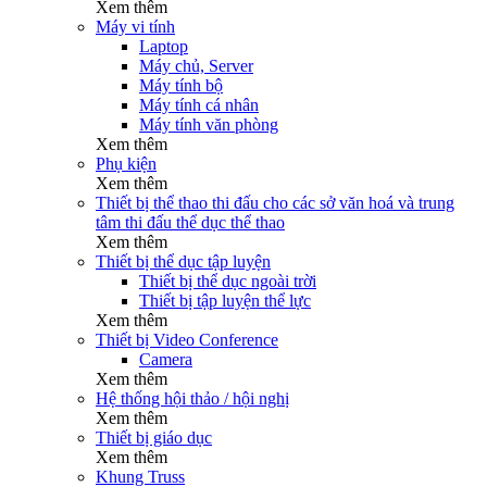
Xem thêm
Máy vi tính
Laptop
Máy chủ, Server
Máy tính bộ
Máy tính cá nhân
Máy tính văn phòng
Xem thêm
Phụ kiện
Xem thêm
Thiết bị thể thao thi đấu cho các sở văn hoá và trung
tâm thi đấu thể dục thể thao
Xem thêm
Thiết bị thể dục tập luyện
Thiết bị thể dục ngoài trời
Thiết bị tập luyện thể lực
Xem thêm
Thiết bị Video Conference
Camera
Xem thêm
Hệ thống hội thảo / hội nghị
Xem thêm
Thiết bị giáo dục
Xem thêm
Khung Truss