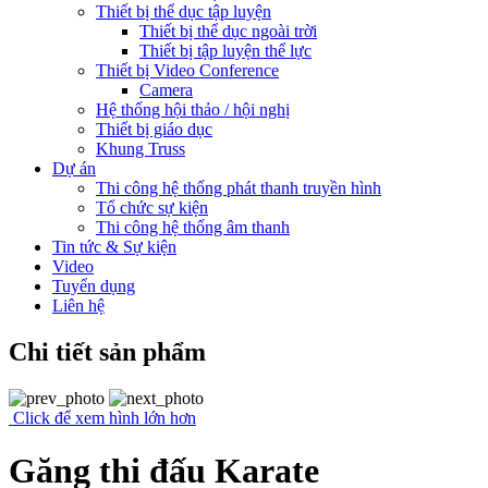
Thiết bị thể dục tập luyện
Thiết bị thể dục ngoài trời
Thiết bị tập luyện thể lực
Thiết bị Video Conference
Camera
Hệ thống hội thảo / hội nghị
Thiết bị giáo dục
Khung Truss
Dự án
Thi công hệ thống phát thanh truyền hình
Tổ chức sự kiện
Thi công hệ thống âm thanh
Tin tức & Sự kiện
Video
Tuyển dụng
Liên hệ
Chi tiết sản phẩm
Click để xem hình lớn hơn
Găng thi đấu Karate