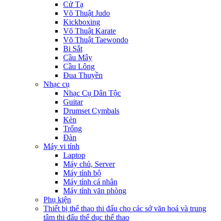
Cử Tạ
Võ Thuật Judo
Kickboxing
Võ Thuật Karate
Võ Thuật Taewondo
Bi Sắt
Cầu Mây
Cầu Lông
Đua Thuyền
Nhạc cụ
Nhạc Cụ Dân Tộc
Guitar
Drumset Cymbals
Kèn
Trống
Đàn
Máy vi tính
Laptop
Máy chủ, Server
Máy tính bộ
Máy tính cá nhân
Máy tính văn phòng
Phụ kiện
Thiết bị thể thao thi đấu cho các sở văn hoá và trung
tâm thi đấu thể dục thể thao