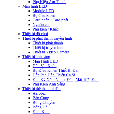
Phụ Kiện Âm Thanh
Màn hình LED
Module LED
Bộ điều khiển
Card nhận / Card phát
Nguồn cấp
Phụ kiện / Khác
Thiết bị đồ chơi
Thiết bị phát thanh truyền hình
Thiết bị phát thanh
Thiết bị truyền hình
Thiết bị Video Camera
Thiết bị ánh sáng
Màn Hình LED
Đèn Sân Khấu
Bộ Điều Khiển Thiết Bị Đèn
Đèn Par, Đèn Chiếu Ca Sĩ
Đèn Kỹ Xảo: Nhím, Đảo, Mặt Trời, Đèn
Phụ Kiện Ánh Sáng
Thiết bị thể thao thi đấu
Aerobic
Bắn Cung
Bóng Chuyền
Bóng Đá
Điền Kinh