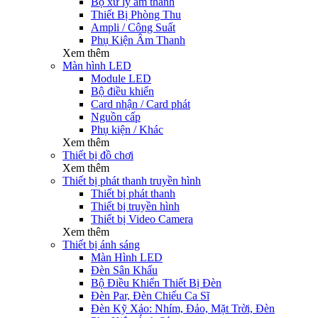
Bộ xử lý âm thanh
Thiết Bị Phòng Thu
Ampli / Công Suất
Phụ Kiện Âm Thanh
Xem thêm
Màn hình LED
Module LED
Bộ điều khiển
Card nhận / Card phát
Nguồn cấp
Phụ kiện / Khác
Xem thêm
Thiết bị đồ chơi
Xem thêm
Thiết bị phát thanh truyền hình
Thiết bị phát thanh
Thiết bị truyền hình
Thiết bị Video Camera
Xem thêm
Thiết bị ánh sáng
Màn Hình LED
Đèn Sân Khấu
Bộ Điều Khiển Thiết Bị Đèn
Đèn Par, Đèn Chiếu Ca Sĩ
Đèn Kỹ Xảo: Nhím, Đảo, Mặt Trời, Đèn