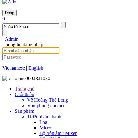
Đóng
0
Admin
Thông tin đăng nhập
Vietnamese
|
English
0903831080
Trang chủ
Giới thiệu
Về Hoàng Thế Long
Văn phòng đại diện
Sản phẩm
Thiết bị âm thanh
Loa
Micro
Bộ trộn âm / Mixer