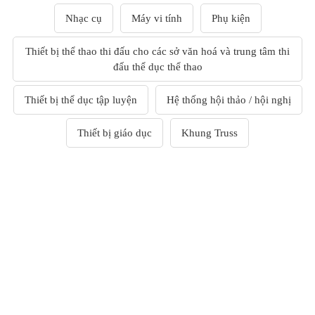
Phụ Kiện Âm Thanh
Nhạc cụ
Máy vi tính
Phụ kiện
Màn hình LED
Module LED
Thiết bị thể thao thi đấu cho các sở văn hoá và trung tâm thi
Bộ điều khiển
đấu thể dục thể thao
Card nhận / Card phát
Nguồn cấp
Phụ kiện / Khác
Thiết bị thể dục tập luyện
Hệ thống hội thảo / hội nghị
Thiết bị đồ chơi
Thiết bị phát thanh truyền hình
Thiết bị giáo dục
Khung Truss
Thiết bị phát thanh
Thiết bị truyền hình
Thiết bị Video Camera
Thiết bị ánh sáng
Màn Hình LED
Đèn Sân Khấu
Bộ Điều Khiển Thiết Bị Đèn
Đèn Par, Đèn Chiếu Ca Sĩ
Đèn Kỹ Xảo: Nhím, Đảo, Mặt Trời, Đèn
Phụ Kiện Ánh Sáng
Thiết bị thể thao thi đấu
Aerobic