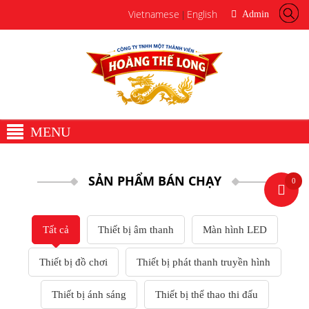
Vietnamese
English
Admin
|
MENU
Trang chủ
Giới thiệu
Về Hoàng Thế Long
SẢN PHẨM BÁN CHẠY
0
Văn phòng đại diện
Sản phẩm
Thiết bị âm thanh
Tất cả
Thiết bị âm thanh
Màn hình LED
Loa
Micro
Bộ trộn âm / Mixer
Thiết bị đồ chơi
Thiết bị phát thanh truyền hình
Bộ xử lý âm thanh
Thiết Bị Phòng Thu
Thiết bị ánh sáng
Thiết bị thể thao thi đấu
Ampli / Công Suất