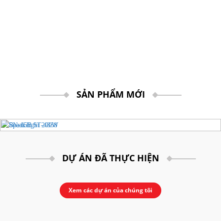
Bắn Cung
Bóng Chuyền
Bóng Đá
Điền Kinh
Cử Tạ
Võ Thuật Judo
Kickboxing
Võ Thuật Karate
Võ Thuật Taewondo
SẢN PHẨM MỚI
Bi Sắt
Cầu Mây
Cầu Lông
Đua Thuyền
Nhạc cụ
Nhạc Cụ Dân Tộc
DỰ ÁN ĐÃ THỰC HIỆN
Guitar
Drumset Cymbals
Kèn
Xem các dự án của chúng tôi
Trống
Đàn
Máy vi tính